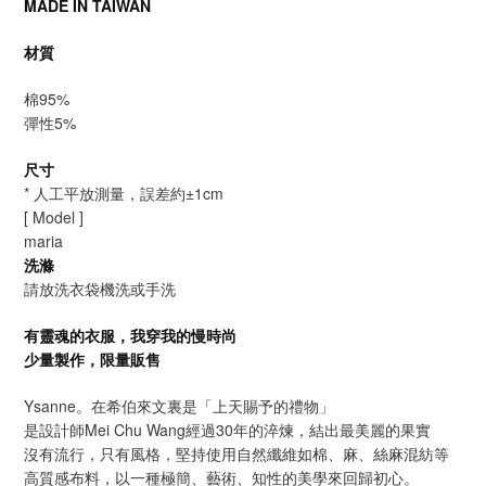
MADE IN TAIWAN
材質
棉95%
彈性5%
尺寸
* 人工平放測量，誤差約±1cm
[ Model ]
maria
洗滌
請放洗衣袋機洗或手洗
有靈魂的衣服，我穿我的慢時尚
少量製作，限量販售
Ysanne。在希伯來文裏是「上天賜予的禮物」
是設計師Mei Chu Wang經過30年的淬煉，結出最美麗的果實
沒有流行，只有風格，堅持使用自然纖維如棉、麻、絲麻混紡等
高質感布料，以一種極簡、藝術、知性的美學來回歸初心。