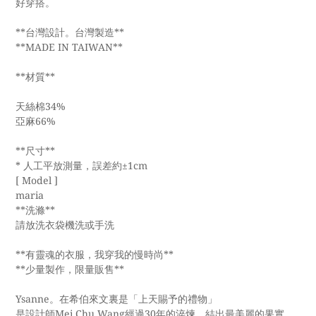
好穿搭。
**台灣設計。台灣製造**
**MADE IN TAIWAN**
**材質**
天絲棉34%
亞麻66%
**尺寸**
* 人工平放測量，誤差約±1cm
[ Model ]
maria
**洗滌**
請放洗衣袋機洗或手洗
**有靈魂的衣服，我穿我的慢時尚**
**少量製作，限量販售**
Ysanne。在希伯來文裏是「上天賜予的禮物」
是設計師Mei Chu Wang經過30年的淬煉，結出最美麗的果實